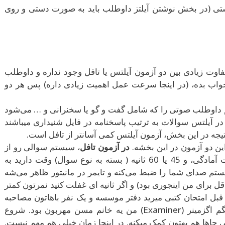
(در بخش نوشتن آیلتز داوطلب باید به صورت دستی و روی
اوت زیادی بین دو آزمون آیلتس یا تافل وجود نداره و داوطلب
 جواب بده، (در اینجا سرعت عمل اهمیت زیادی داره) پس هر دو
داوطلب صوتی را که شامل گفت و گو یا سخنرانی و … می‌شود
در آیلتس سوالات به ترتیب پاسخنامه در فایل شنیداری میباشند
تیجه در این بخش، آزمون آیلتس کمی آسانتر از تافل است.
ین دو آزمون در این بخشه.
در آزمون تافل
، سیستم سوالی رو از
شما می‌پرسه و شما 15 ثانیه وقت آمادگی، و 45 یا 60 ثانیه ( بسته به نوع سوال) وقت دارید به
تم صدای شما را ضبط می‌کنه و تایمر در مانیتور ظاهر می‌شه
ل برای من اینجوری بود) و اگر ثانیه ای غفلت کنید نمرتون کمتر
 قبل امتحان کتبی میرید دفتر موسسه و یک نفر باهاتون مصاحبه
می‌کنه. مصاحبه ‌گر من یا بهتره بگم اگزمینر (Examiner) من یه خانم مسن مهربون بود. شروع
جاها هم بهتون کمک میکنه. در اینجا زمان خیلی هم مهم نیست.