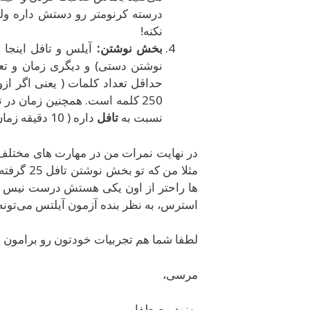
درسته کرنومتر رو دستش داره ول
نکنه!
بخش نوشتن:
آیلس و تافل
اینجا
نوشتن دستی) و دیگری زمان و تعد
250 کلمه است. همچنین زمان در تافل 30 دقیقه و در آیلتس 40 دقیقه است. پس
نسبت به
تافل
داره ( 10 دقیقه زمان بیشتر + 50 کلمه کمتر).
در نهایت نمرات من در مهارت های مختلف ک
ها راحتر از اون یکی هستش درست نیس … ام
استرس، به نظر بنده آزمون آیلتس می‌تونه ب
لطفا شما هم تجربیات خودتون رو برامون ب
مرسی،
بهنود مصطفایی.