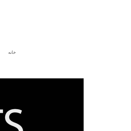
رش
ه
حتوا
خانه