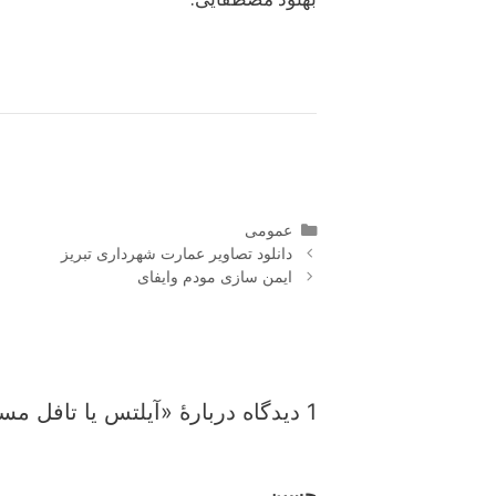
دسته‌ها
عمومی
ناوبری
دانلود تصاویر عمارت شهرداری تبریز
نوشته‌ها
ایمن سازی مودم وایفای
1 دیدگاه دربارهٔ «آیلتس یا تافل مسئله این است !»
حسین