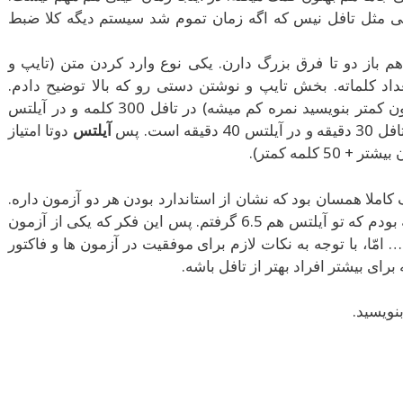
ی مثل تافل نیس که اگه زمان تموم شد سیستم دیگه کلا ضبط
 هم باز دو تا فرق بزرگ دارن. یکی نوع وارد کردن متن (تایپ و
اد کلماته. بخش تایپ و نوشتن دستی رو که بالا توضیح دادم.
حداقل تعداد کلمات ( یعنی اگر ازون کمتر بنویسید نمره کم میشه) در تافل 300 کلمه و در آیلتس
آیلتس
دوتا امتیاز
املا همسان بود که نشان از استاندارد بودن هر دو آزمون داره.
مثلا من که تو بخش نوشتن تافل 25 گرفته بودم که تو آیلتس هم 6.5 گرفتم. پس این فکر که یکی از آزمون
ّا، با توجه به نکات لازم برای موفقیت در آزمون ها و فاکتور
رای بیشتر افراد بهتر از تافل باشه.
نویسید.