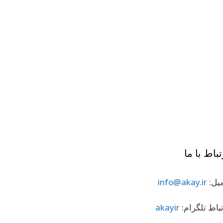
تباط با ما
میل:
info@akay.ir
تباط تلگرام:
akayir