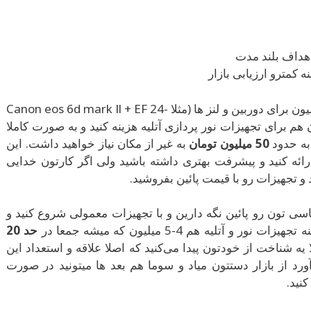
اهداف بلند مدت
 کمترو ارزیابی بازار
شما میتونید حدود 50 میلیون برای دوربین و لنز ها (مثلا Canon eos 6d mark ll + EF 24-
f/4 + EF 70-200) و 20 میلیون هم برای تجهیزات نور پردازی آتلیه هزینه کنید و به صورت کاملا
به حدود
50 میلیون تومان
به غیر از مکان نیاز خواهید داشت. این
ارائه کنید و پیشرفت بهتری داشته باشید ولی اگر کارتون خدایی
و تجهیزات رو با قیمت پائین بفروشید.
اسی تون رو پائین نگه دارین و با تجهیزات معمولی شروع کنید و
حد 20
 یه شناخت از خودتون پیدا می‌کنید که اصلا علاقه و استعداد این
رآورد از بازار دستتون میاد و سوما هم بعد ها میتونید در صورت
نید.