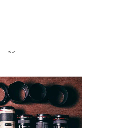
رش
ه
حتوا
خانه