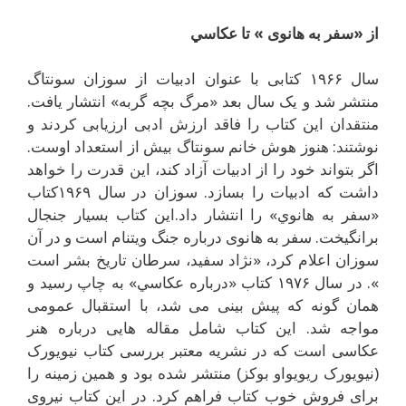
از «سفر به هانوى » تا عکاسي
سال ۱۹۶۶ کتابى با عنوان ادبيات از سوزان سونتاگ
منتشر شد و يک سال بعد «مرگ بچه گربه» انتشار يافت.
منتقدان اين کتاب را فاقد ارزش ادبى ارزيابى کردند و
نوشتند: هنوز هوش خانم سونتاگ بيش از استعداد اوست.
اگر بتواند خود را از ادبيات آزاد کند، اين قدرت را خواهد
داشت که ادبيات را بسازد. سوزان در سال ۱۹۶۹کتاب
«سفر به هانوي» را انتشار داد.اين کتاب بسيار جنجال
برانگيخت. سفر به هانوى درباره جنگ ويتنام است و در آن
سوزان اعلام کرد، «نژاد سفيد، سرطان تاريخ بشر است
». در سال ۱۹۷۶ کتاب «درباره عکاسي» به چاپ رسيد و
همان گونه که پيش بينى مى شد، با استقبال عمومى
مواجه شد. اين کتاب شامل مقاله هايى درباره هنر
عکاسى است که در نشريه معتبر بررسى کتاب نيويورک
(نيويورک ريويواو بوکز) منتشر شده بود و همين زمينه را
براى فروش خوب کتاب فراهم کرد. در اين کتاب نيروى