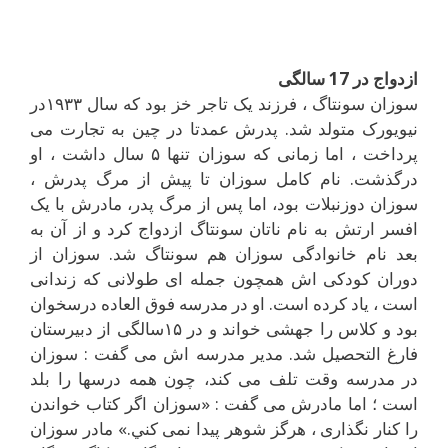
ازدواج در 17 سالگی
سوزان سونتاگ ، فرزند يک تاجر خز بود که سال ۱۹۳۳در
نيويورک متولد شد. پدرش عمدتا در چين به تجارت مى
پرداخت ، اما زمانى که سوزان تنها ۵ سال داشت ، او
درگذشت. نام کامل سوزان تا پيش از مرگ پدرش ،
سوزان دوزنبلات بود، اما پس از مرگ پدر، مادرش با يک
افسر ارتش به نام ناتان سونتاگ ازدواج کرد و از آن به
بعد نام خانوادگى سوزان هم سونتاگ شد. سوزان از
دوران کودکى اش همچون جمله اى طولانى که زندانى
است ، ياد کرده است. او در مدرسه فوق العاده درسخوان
بود و کلاس را جهشى خواند و در ۱۵سالگى از دبيرستان
فارغ التحصيل شد. مدير مدرسه اش مى گفت : سوزان
در مدرسه وقت تلف مى کند، چون همه درسها را بلد
است ؛ اما مادرش مى گفت : «سوزان اگر کتاب خواندن
را کنار نگذارى ، هرگز شوهر پيدا نمى کني.» مادر سوزان