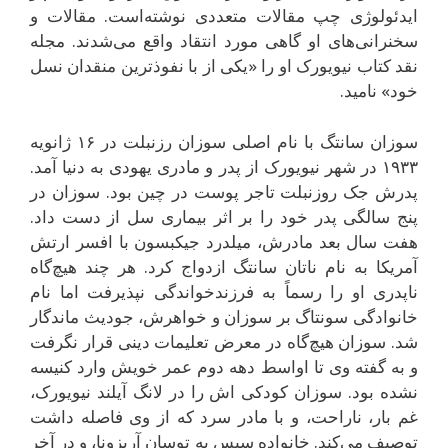
ایدئولوژی چپ مقالات متعددی نوشته‌است. مقالات و
سخنرانی‌های او گاهی مورد انتقاد واقع می‌شدند. مجله
نقد کتاب نیویورک او را «یکی از با نفوذترین منقدان نسل
خود» نامید.
سوزان سانتگ با نام اصلی سوزان رزنبلت در ۱۶ ژانویه
۱۹۳۳ در شهر نیویورک از پدر و مادری یهودی به دنیا آمد.
پدرش جک روزنبلت تاجر پوست در چین بود. سوزان در
پنج سالگی پدر خود را بر اثر بیماری سل از دست داد.
هفت سال بعد مادرش، میلدرد جیکبسون با افسر ارتش
آمریکا به نام ناتان سانتگ ازدواج کرد. هر چند هیچ‌گاه
ناپدری او را رسماً به فرزندخواندگی نپذیرفت اما نام
خانوادگی سونتاگ بر سوزان و خواهرش، جودیث ماندگار
شد. سوزان هیچ‌گاه در معرض تعلیمات دینی قرار نگرفت
و به گفته وی تا اواسط دهه دوم عمر خویش وارد کنیسه
نشده بود. سوزان کودکی اش را در لانگ آیلند نیویورک،
غم بار، ناراحت، و با مادر سرد که از وی فاصله داشت
توصیف می‌کند. خانواده سپس به توسان آریزونا، و در آخر