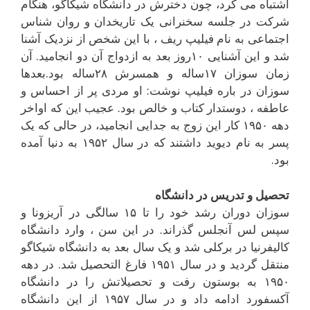
اشتباه مى کرد، چون دخترش در دانشگاه شيکاگو، هنگام
شرکت در جلسه سخنرانى يک تاريخدان و روان شناس
اجتماعى به نام فيليپ ريف ، با اين شخص از نزديک آشنا
شد و اين آشنايى ۱۰روز بعد به ازدواج آن دو انجاميد. آن
زمان سوزان ۱۷ساله و همسرش ۲۸ساله بود.بعدها
سوزان در باره فيليپ نوشت: او مردى پر از احساس و
عاطفه ، دوستدار کتاب و خالص بود. عجيب اين که اواخر
دهه ۱۹۵۰ کار اين زوج به جدايى انجاميد، در حالى که يک
پسر به نام ديويد داشتند که در سال ۱۹۵۲ به دنيا آمده
بود.
تحصيل و تدريس در دانشگاه
سوزان دوران رشد خود را تا ۱۵ سالگى در آريزونا و
سپس لس آنجلس گذراند. در اين سن ، وارد دانشگاه
کاليفرنيا در برکلى شد و يک سال بعد به دانشگاه شيکاگو
منتقل گرديد و در سال ۱۹۵۱ فارغ التحصيل شد. در دهه
۱۹۵۰ به بوستون رفت و تحصيلاتش را در دانشگاه
آکسفورد ادامه داد و در سال ۱۹۵۷ از اين دانشگاه