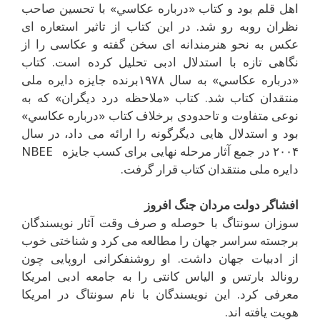
اهل قلم بود و کتاب «درباره عکاسي» با تحسين صاحب
نظران روبه رو شد. در اين کتاب از تاثير استعاره اى
عکس به نحو هنرمندانه اى سخن گفته و عکاسى را از
نگاهى تازه با استدلال ادبى تحليل کرده است. کتاب
«درباره عکاسي» به سال ۱۹۷۸برنده جايزه دايره ملى
منتقدان کتاب شد. کتاب «ملاحظه درد ديگران» که به
نوعى متفاوت و تاحدودى برخلاف کتاب «درباره عکاسي»
بود و استدلال هايى ديگرگونه را ارائه مى داد، در سال
۲۰۰۴ در جمع آثار مرحله نهايى براى کسب جايزه NBEE
دايره ملى منتقدان کتاب قرار گرفت.
افشاگر دولت مردان جنگ افروز
سوزان سونتاگ با حوصله و صرف وقت آثار نويسندگان
برجسته سراسر جهان را مطالعه مى کرد و شناختى خوب
از ادبيات جهان داشت. او روشنفکرانى اروپايى چون
رونالد بارتس و الياس کانتى را به جامعه ادبى امريکا
معرفى کرد. اين نويسندگان با نام سونتاگ در امريکا
هويت يافته اند.