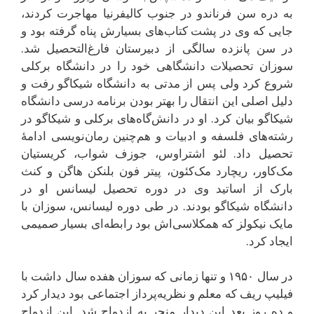
به دره سن فرناندو در جنوب کالیفرنیا مهاجرت کردند،
جایی که وی در پشت کتاب‌های بسیارش پناه گرفته بود و
در سن پانزده سالگی از دبیرستان فارغ‌التحصیل شد.
سوزان تحصیلات دانشگاهی خود را در دانشگاه برکلی
شروع کرد ولی پس از مدتی به دانشگاه شیکاگو رفت و
دلیل اصلی این انتقال را بهتر بودن برنامه درسی دانشگاه
شیکاگو بیان کرد. او در دانش‌گاه‌های برکلی و شیکاگو در
رشته‌های فلسفه و ادبیات و هم‌چنین رمان‌نویسی ادامهٔ
تحصیل داد. لئو اشتراوس، جوزف شواب، کریستیان
مک‌کاور، ریچارد مک‌کئون، پیتر فون بلنکن هاگن و کنث
بارک از اساتید وی در دوره تحصیل لیسانس او در
دانشگاه شیکاگو بودند. در طی دوره لیسانس، سوزان با
مایک نیکولز که همکلاسی‌اش بود رابطه‌ای بسیار صمیمی
ایجاد کرد.
در سال ۱۹۵۰ و تنها زمانی که سوزان هفده سال داشت با
فیلیپ ریف که معلم و نظریه‌پرداز اجتماعی بود دیدار کرد
و ده روز بعد این دیدار منجر به ازدواج شد. این ازدواج