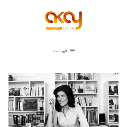
رش
ه
حتوا
فهرست