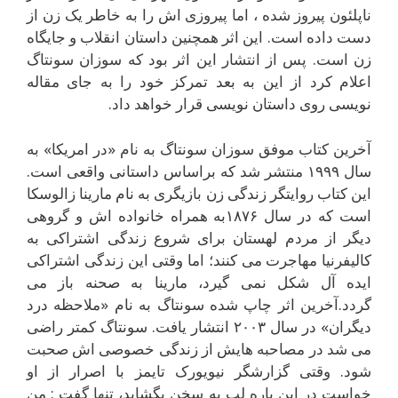
ناپلئون پيروز شده ، اما پيروزى اش را به خاطر يک زن از
دست داده است. اين اثر همچنين داستان انقلاب و جايگاه
زن است. پس از انتشار اين اثر بود که سوزان سونتاگ
اعلام کرد از اين به بعد تمرکز خود را به جاى مقاله
نويسى روى داستان نويسى قرار خواهد داد.
آخرين کتاب موفق سوزان سونتاگ به نام «در امريکا» به
سال ۱۹۹۹ منتشر شد که براساس داستانى واقعى است.
اين کتاب روايتگر زندگى زن بازيگرى به نام مارينا زالوسکا
است که در سال ۱۸۷۶به همراه خانواده اش و گروهى
ديگر از مردم لهستان براى شروع زندگى اشتراکى به
کاليفرنيا مهاجرت مى کنند؛ اما وقتى اين زندگى اشتراکى
ايده آل شکل نمى گيرد، مارينا به صحنه باز مى
گردد.آخرين اثر چاپ شده سونتاگ به نام «ملاحظه درد
ديگران» در سال ۲۰۰۳ انتشار يافت. سونتاگ کمتر راضى
مى شد در مصاحبه هايش از زندگى خصوصى اش صحبت
شود. وقتى گزارشگر نيويورک تايمز با اصرار از او
خواست در اين باره لب به سخن بگشايد، تنها گفت : من