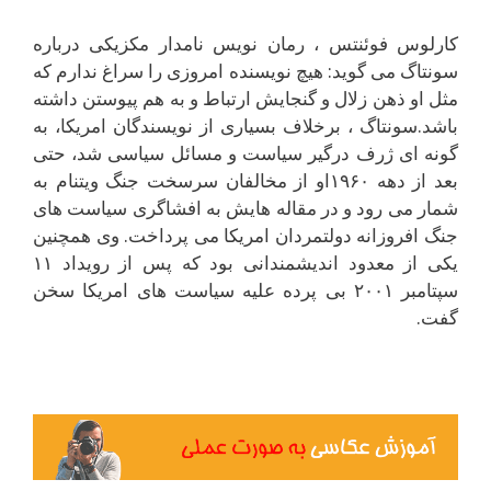
کارلوس فوئنتس ، رمان نويس نامدار مکزيکى درباره
سونتاگ مى گويد: هيچ نويسنده امروزى را سراغ ندارم که
مثل او ذهن زلال و گنجايش ارتباط و به هم پيوستن داشته
باشد.سونتاگ ، برخلاف بسيارى از نويسندگان امريکا، به
گونه اى ژرف درگير سياست و مسائل سياسى شد، حتى
بعد از دهه ۱۹۶۰او از مخالفان سرسخت جنگ ويتنام به
شمار مى رود و در مقاله هايش به افشاگرى سياست هاى
جنگ افروزانه دولتمردان امريکا مى پرداخت. وى همچنين
يکى از معدود انديشمندانى بود که پس از رويداد ۱۱
سپتامبر ۲۰۰۱ بى پرده عليه سياست هاى امريکا سخن
گفت.