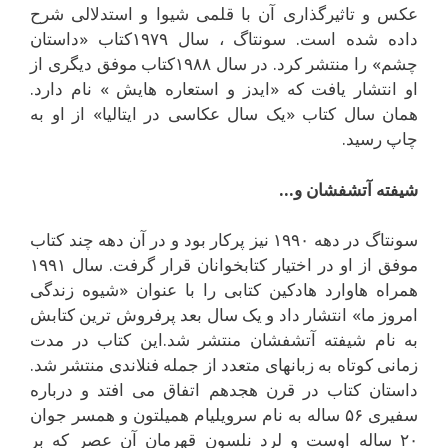
عکس و تاثيرگذارى آن با قلمى شيوا و استدلالى شرح
داده شده است. سونتاگ ، سال ۱۹۷۹کتاب «داستان
چشم» را منتشر کرد. در سال ۱۹۸۸کتاب موفق ديگرى از
او انتشار يافت که «ايدز و استعاره هايش » نام دارد.
همان سال کتاب «يک سال عکاسى در ايتاليا» از او به
چاپ رسيد.
شيفته آتشفشان و…
سونتاگ در دهه ۱۹۹۰ نيز پرکار بود و در آن دهه چند کتاب
موفق از او در اختيار کتابخوانان قرار گرفت. سال ۱۹۹۱
همراه هاوارد هادکين کتابى را با عنوان «شيوه زندگى
امروز ما» انتشار داد و يک سال بعد پرفروش ترين کتابش
به نام شيفته آتشفشان منتشر شد.اين کتاب در مدت
زمانى کوتاه به زبانهاى متعدد از جمله فنلاندى منتشر شد.
داستان کتاب در قرن هجدهم اتفاق مى افتد و درباره
سفيرى ۵۶ ساله به نام سرويليام هميلتون و همسر جوان
۲۰ ساله اوست و لرد نلسون قهرمان آن عصر که بر