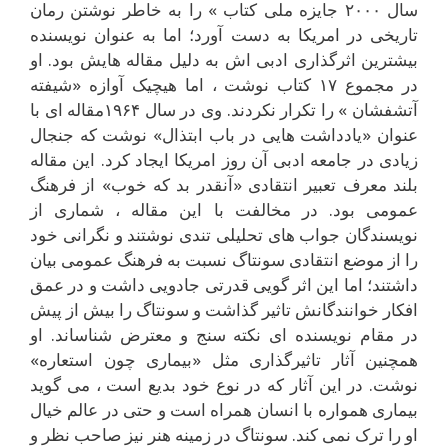
سال ۲۰۰۰ جايزه ملى کتاب » را به خاطر نوشتن رمان
تاريخى در امريکا به دست آورد؛ اما به عنوان نويسنده
بيشترين اثرگذارى ادبى اش به دليل مقاله هايش بود. او
در مجموع ۱۷ کتاب نوشت ، اما هيچيک آوازه «شيفته
آتشفشان » را تکرار نکردند. وى در سال ۱۹۶۴مقاله اى با
عنوان «يادداشت هايى در باب ابتذال» نوشت که جنجال
زيادى در جامعه ادبى آن روز امريکا ايجاد کرد. اين مقاله
بلند معرف تعبير انتقادى «آنقدر بد که خوب» از فرهنگ
عمومى بود. در مخالفت با اين مقاله ، شمارى از
نويسندگان جواب هاى تحليلى تندى نوشتند و نگرانى خود
را از موضع انتقادى سونتاگ نسبت به فرهنگ عمومى بيان
داشتند؛ اما اين اثر گويى قدرتى جادويى داشت و در عمق
افکار خوانندگانش تاثير گذاشت و سونتاگ را بيش از پيش
در مقام نويسنده اى نکته سنج و معترض شناساند. او
همچنين آثار تاثيرگذارى مثل «بيمارى چون استعاره»
نوشت. در اين آثار که در نوع خود بديع است ، مى گويد
بيمارى همواره با انسان همراه است و حتى در عالم خيال
او را ترک نمى کند. سونتاگ در زمينه هنر نيز صاحب نظر و