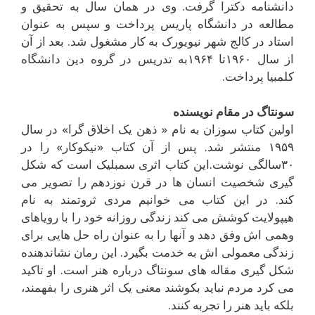
دانشنامه دکترا گرفت. وى در همان سال به تحقيق و
مطالعه در دانشگاه پاريس پرداخت و سپس به عنوان
استاد در کالج شهر نيويورک به کار مشغول شد. بعد از آن
از سال ۱۹۶۰تا ۱۹۶۴به تدريس در گروه دين دانشگاه
کلمبيا پرداخت.
سونتاگ در مقام نويسنده
اولين کتاب سوزان به نام « ذهن يک اخلاق گرا» در سال
۱۹۵۹ منتشر شد. پس از آن کتاب «نيکوکار» را در
۳۰سالگى نوشت.اين کتاب اثرى سمبليک است که شکل
گيرى شخصيت انسان ها در قرن نوزدهم را تصوير مى
کند. در اين کتاب مى خوانيم مردى ثروتمند به نام
هيپولايت کوشش مى کند زندگى روزانه خود را با روياهاى
وهمى اش وفق دهد و آنها را به عنوان راه حل هايى براى
زندگى معمولى اش به خدمت بگيرد. اين رمان نشاندهنده
شکل گيرى مقاله هاى سونتاگ درباره هنر است. او تاکيد
مى کرد مردم نبايد بکوشند معنى يک اثر هنرى را بفهمند،
بلکه بايد هنر را تجربه کنند.