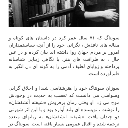
سونتاگ که ۷۱ سال عمر کرد در داستان هاى کوتاه و
مقاله هاى نافذش ، نگرانى خود را از آنچه سياستمداران
امروز بر مردم جهان روا داشته اند بيان کرده و در عين
حال ، به ظرافت هاى هنر، با نگاهى زيبايى شناسانه
پرداخته و زواياى لطيف آدمى را به گونه اى دل انگيز به
قلم آورده است.
سوزان سونتاگ خود را هنرشناسى شيدا و اخلاق گرايى
وسواسى مى دانست که تعصب به جديت در وجودش
موج مى زد. او وقتى رمان پرفروش «شيفته آتشفشان»
را نوشت ، نويسنده اى بلند آوازه بود و با اين اثر شهرتى
دو چندان يافت. «شيفته آتشفشان» به زبانهاى متعدد
ترجمه شده و اقبال عمومى بسيار يافته است. سونتاگ در