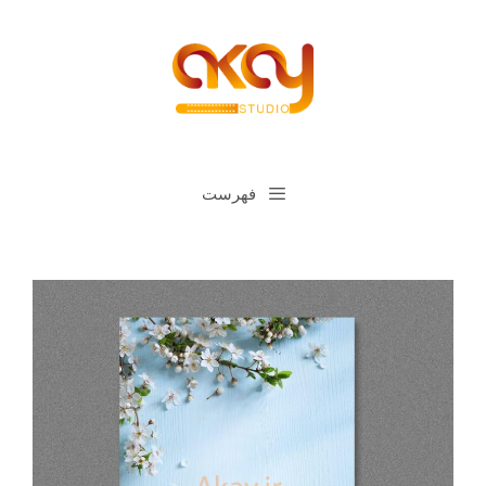
رش
ه
حتوا
فهرست