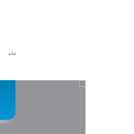
رش
ه
حتوا
خانه