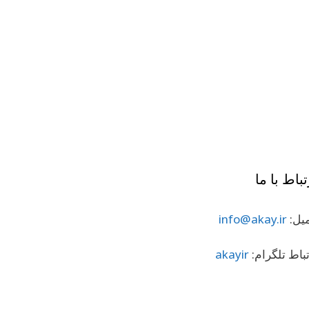
تباط با ما
میل:
info@akay.ir
تباط تلگرام:
akayir