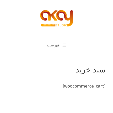
رش
ه
حتوا
فهرست
سبد خرید
[woocommerce_cart]