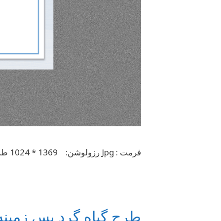
فرمت : Jpg رزولوشن: 1369 * 1024 طرح حاشیه گل در سایز A4 مناسب چاپ تقدیر نامه و …
طرح گیاه گرد پس زمینه 