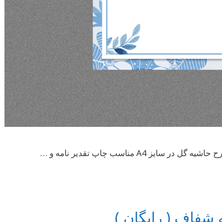
شفاف ( رایگان )