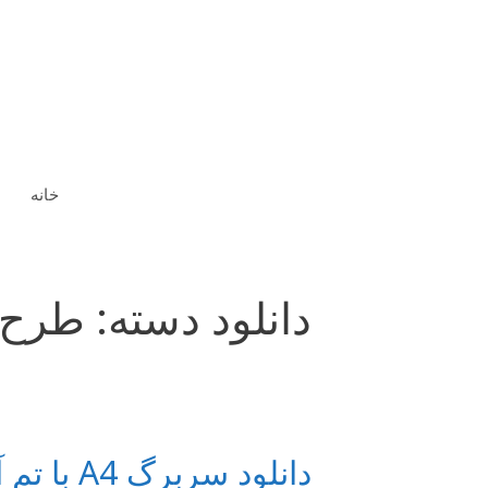
رش
ه
حتوا
خانه
دانلود دسته:
طرح 
دانلود سربرگ A4 با تم آبی (رایگان)