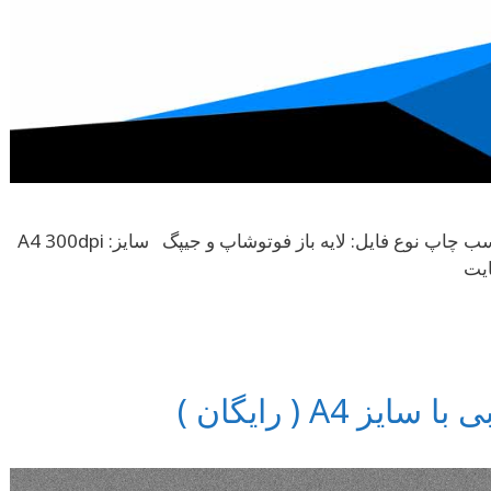
دانلود سربرگ A4 آبی با رزولوشن بالا مناسب چاپ نوع فایل: لایه باز فوتوشاپ و جیپگ سایز: A4 300dpi
 A4 ( رایگان )