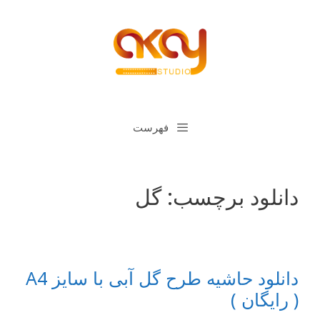
رش
ه
حتوا
فهرست
دانلود برچسب:
گل
دانلود حاشیه طرح گل آبی با سایز A4
( رایگان )